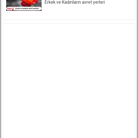
Benzeri
Erkek ve Kadınların avret yerleri
Tabirlerle
İtham
Edemeyiz.
için