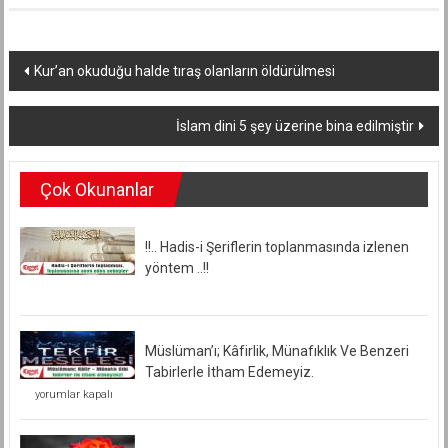
Yazı
Kur’an okuduğu halde tıraş olanların öldürülmesi
dolaşımı
İslam dini 5 şey üzerine bina edilmiştir
Çok Okunanlar
!!.. Hadis-i Şeriflerin toplanmasında izlenen
yöntem ..!!
Müslüman’ı; Kâfirlik, Münafıklık Ve Benzeri
Tabirlerle İtham Edemeyiz.
Müslüman’ı;
yorumlar kapalı
Kâfirlik,
Münafıklık
Ve