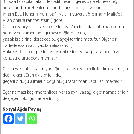
Bu saatte yapılan akdin fes edilmesinin gerekip gerekmeyeceği
hususunda mezhepler arasında farklı görüşler vardır.
İmam Ebu Hanefi, İmam Şafii, ve bir rivayete göre İmam Malik’e (
Allah onlara rahmet etsin. ) göre,
Cuma ezanı yapılan akit fes edilmez. Zira burada asıl amaç cuma
namazına zamanında gitmeyi sağlama olup,
yasak ise birinci derecede bu gayeyi temine matuftur. Diğer bir
ifadeyle ezan vakti yapılan alış-verişin,
Hukuken İptal edilip edilmemesi zikredilen yasağın asıl hedefi ve
konusu olarak görülmemiştir.
Cuma vakti alım-satım yasağının, sadece ve özellikle alım satım için
değil, diğer bütün akidler için de,
geçerli olduğu âlimlerin çoğunluğu tarafından kabul edilmektedir.
Eğer namazı kaçırma tehlikesi varsa aynı yasağı diğer namazlar için
de geçerli olduğu ifade edilmiştir.
Sosyal Ağda Paylaş