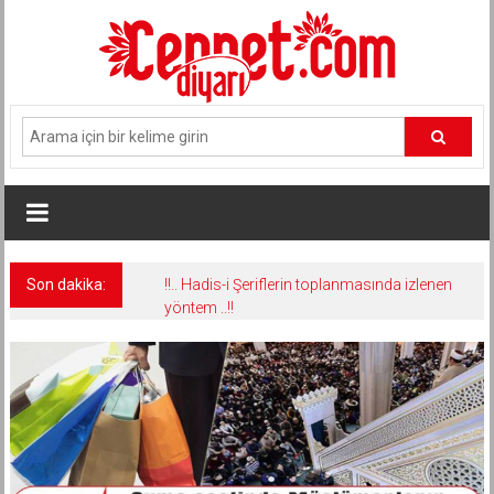
İçeriğe
geç
Son dakika:
!!.. Hadis-i Şeriflerin toplanmasında izlenen
yöntem ..!!